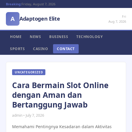
Breaking:
Friday, August 7, 2026
Fri
A
Adaptogen Elite
Aug 7, 2026
HOME
NEWS
BUSINESS
TECHNOLOGY
SPORTS
CASINO
CONTACT
UNCATEGORIZED
Cara Bermain Slot Online
dengan Aman dan
Bertanggung Jawab
admin • July 7, 2026
Memahami Pentingnya Kesadaran dalam Aktivitas