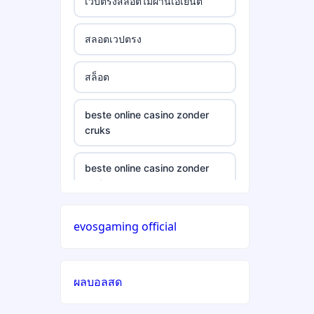
เว็บตรงสล็อตไม่ผ่านเอเย่นต์
สลอตเวปตรง
สล็อต
beste online casino zonder
cruks
beste online casino zonder
cruks
beste wettanbieter ohne
evosgaming official
oasis
beste online casino nederland
ผลบอลสด
live casino