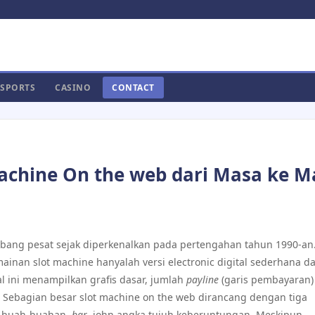
SPORTS
CASINO
CONTACT
achine On the web dari Masa ke M
bang pesat sejak diperkenalkan pada pertengahan tahun 1990-an.
inan slot machine hanyalah versi electronic digital sederhana da
l ini menampilkan grafis dasar, jumlah
payline
(garis pembayaran)
 Sebagian besar slot machine on the web dirancang dengan tiga
ti buah-buahan,
bar
, john angka tujuh keberuntungan. Meskipun