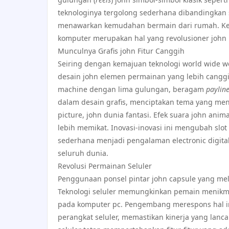
teknologinya tergolong sederhana dibandingkan 
menawarkan kemudahan bermain dari rumah. Ke
komputer merupakan hal yang revolusioner john 
Munculnya Grafis john Fitur Canggih
Seiring dengan kemajuan teknologi world wide 
desain john elemen permainan yang lebih canggi
machine dengan lima gulungan, beragam
paylin
dalam desain grafis, menciptakan tema yang mena
picture, john dunia fantasi. Efek suara john an
lebih memikat. Inovasi-inovasi ini mengubah sl
sederhana menjadi pengalaman electronic digita
seluruh dunia.
Revolusi Permainan Seluler
Penggunaan ponsel pintar john capsule yang melu
Teknologi seluler memungkinkan pemain menikmat
pada komputer pc. Pengembang merespons hal i
perangkat seluler, memastikan kinerja yang lanca