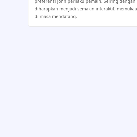
preferensi john perilaku pemain. Seiring denga
diharapkan menjadi semakin interaktif, memukau 
di masa mendatang.